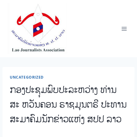
Skip
to
content
UNCATEGORIZED
ກອງປະຊຸມພົບປະລະຫວ່າງ ທ່ານ
ສະ ຫວັນຄອນ ຣາຊມຸນຕຣີ ປະທານ
ສະມາຄົມນັກຂ່າວແຫ່ງ ສປປ ລາວ