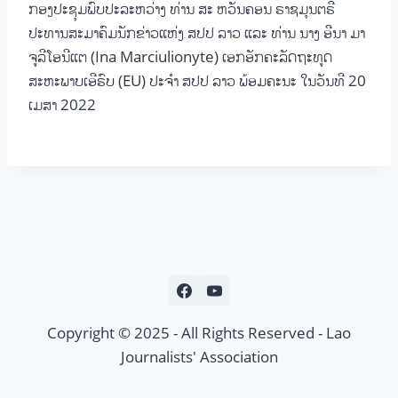
ກອງປະຊຸມພົບປະລະຫວ່າງ ທ່ານ ສະ ຫວັນຄອນ ຣາຊມຸນຕຣີ
ປະທານສະມາຄົມນັກຂ່າວແຫ່ງ ສປປ ລາວ ແລະ ທ່ານ ນາງ ອີນາ ມາ
ຈູລີໂອນີແຕ (Ina Marciulionyte) ເອກອັກຄະລັດຖະທູດ
ສະຫະພາບເອີຣົບ (EU) ປະຈຳ ສປປ ລາວ ພ້ອມຄະນະ ໃນວັນທີ 20
ເມສາ 2022
Copyright © 2025 - All Rights Reserved - Lao
Journalists' Association