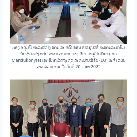
ກອງປະຊຸມພົບປະລະຫວ່າງ ທ່ານ ສະ ຫວັນຄອນ ຣາຊມຸນຕຣີ ປະທານສະມາຄົມ
ນັກຂ່າວແຫ່ງ ສປປ ລາວ ແລະ ທ່ານ ນາງ ອີນາ ມາຈູລີໂອນີແຕ (Ina
Marciulionyte) ເອກອັກຄະລັດຖະທູດ ສະຫະພາບເອີຣົບ (EU) ປະຈຳ ສປປ
ລາວ ພ້ອມຄະນະ ໃນວັນທີ 20 ເມສາ 2022