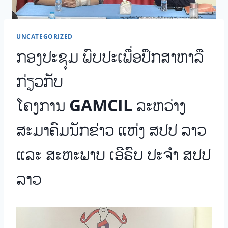
UNCATEGORIZED
ກອງປະຊຸມ ພົບປະເພື່ອປຶກສາຫາລື
ກ່ຽວກັບ
ໂຄງການ GAMCIL ລະຫວ່າງ
ສະມາຄົມນັກຂ່າວ ແຫ່ງ ສປປ ລາວ
ແລະ ສະຫະພາບ ເອີຣົບ ປະຈຳ ສປປ
ລາວ