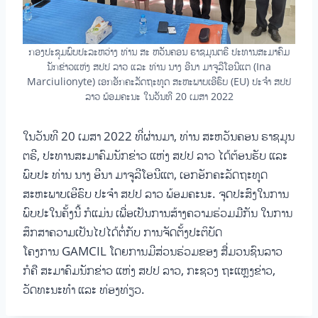
ກອງປະຊຸມພົບປະລະຫວ່າງ ທ່ານ ສະ ຫວັນຄອນ ຣາຊມຸນຕຣີ ປະທານສະມາຄົມ
ນັກຂ່າວແຫ່ງ ສປປ ລາວ ແລະ ທ່ານ ນາງ ອີນາ ມາຈູລີໂອນີແຕ (Ina
Marciulionyte) ເອກອັກຄະລັດຖະທູດ ສະຫະພາບເອີຣົບ (EU) ປະຈຳ ສປປ
ລາວ ພ້ອມຄະນະ ໃນວັນທີ 20 ເມສາ 2022
ໃນວັນທີ 20 ເມສາ 2022 ທີ່ຜ່ານມາ, ທ່ານ ສະຫວັນຄອນ ຣາຊມຸນ
ຕຣີ, ປະທານສະມາຄົມນັກຂ່າວ ແຫ່ງ ສປປ ລາວ ໄດ້ຕ້ອນຮັບ ແລະ
ພົບປະ ທ່ານ ນາງ ອີນາ ມາຈູລີໂອນີແຕ, ເອກອັກຄະລັດຖະທູດ
ສະຫະພາບເອີຣົບ ປະຈຳ ສປປ ລາວ ພ້ອມຄະນະ. ຈຸດປະສົງໃນການ
ພົບປະໃນຄັ້ງນີ້ ກໍແມ່ນ ເພື່ອເປັນການສ້າງຄວາມຮ່ວມມືກັນ ໃນການ
ສຶກສາຄວາມເປັນໄປໄດ້ຕໍ່ກັບ ການຈັດຕັ້ງປະຕິບັດ
ໂຄງການ GAMCIL ໂດຍການມີສ່ວນຮ່ວມຂອງ ສື່ມວນຊົນລາວ
ກໍຄື ສະມາຄົມນັກຂ່າວ ແຫ່ງ ສປປ ລາວ, ກະຊວງ ຖະແຫຼງຂ່າວ,
ວັດທະນະທຳ ແລະ ທ່ອງທ່ຽວ.