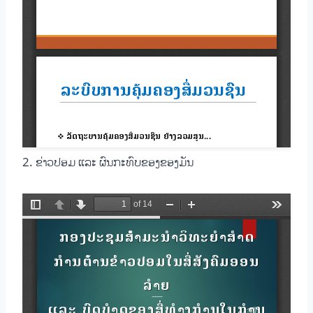
2. ຂ່າວປອມ ແລະ ຜົນກະທົບຂອງຂອງມັນ