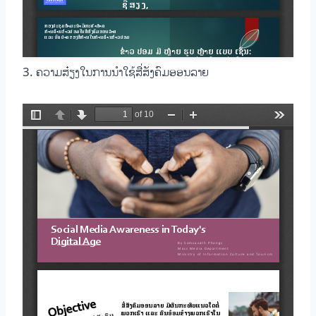
3. ຄວາມສ໋ຽງໃນການນຳໃຊ້ສື່ສັງຄົມອອນລາຍ