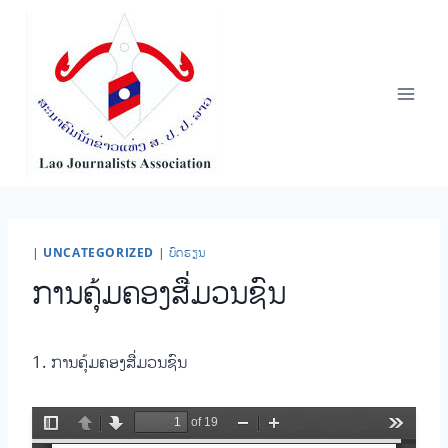
Skip
to
content
|
UNCATEGORIZED
|
ບົດຮຽນ
ການຄຸ້ມຄອງສື່ມວນຊົນ
1. ການຄຸ້ມຄອງສື່ມວນຊົນ