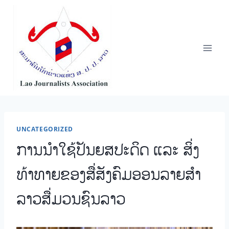
Skip
to
content
UNCATEGORIZED
ການນໍາໃຊ້ປັນຍສປະດິດ ແລະ ສິ່ງ
ທ້າທາຍຂອງສື່ສັງຄົມອອນລາຍສໍາ
ລາວສື່ມວນຊົນລາວ