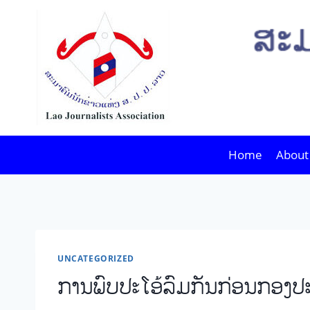
Skip
to
content
Home
About
UNCATEGORIZED
ການພົບປະໂອ້ລົມກັນກ່ອນກອງປະຊຸ