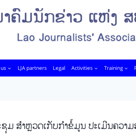
 us
LJA partners
Legal
Activities
Training
ມ ສໍາຫຼວດເກັບກໍາຂໍ້ມູນ ປະເມີນຄວາມຮູ