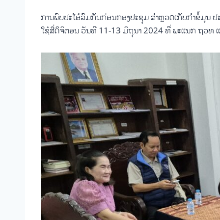
ການພົບປະໂອ້ລົມກັນກ່ອນກອງປະຊຸມ ສໍາຫຼວດເກັບກໍາຂໍ້ມູ
ໃຊ້ສື່ດິຈິຕອນ ວັນທີ 11-13 ມິຖຸນາ 2024 ທີ່ ພະແນກ ຖວທ