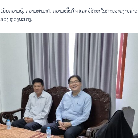
ນ ປະເມີນຄວາມຮູ້, ຄວາມສາມາດ, ຄວາມໝັ້ນໃຈ ແລະ ທັກສະໃນການລາຍງານຂ່າ
 ແຂວງ ຫຼວງພະບາງ.