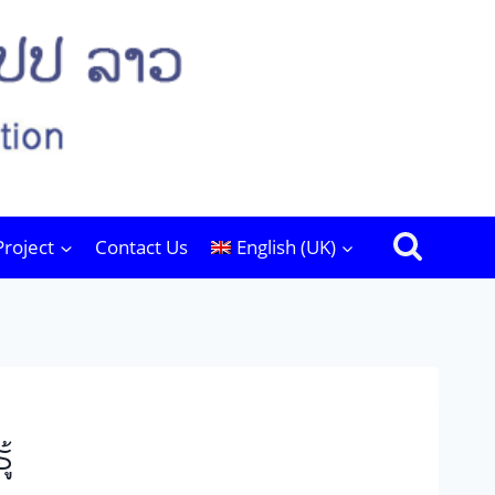
Project
Contact Us
English (UK)
້