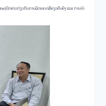
ວຂອງນັກຂ່າວກ່ຽວກັບການພັດທະນາສີຂຽວຍືນຍົງ ແລະ ການນຳ