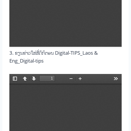
3. ຂຽນຂ່າວໃສ່ສື່ດິກິຕອນ Digital-TIPS_Laos &
Eng_Digital-tips