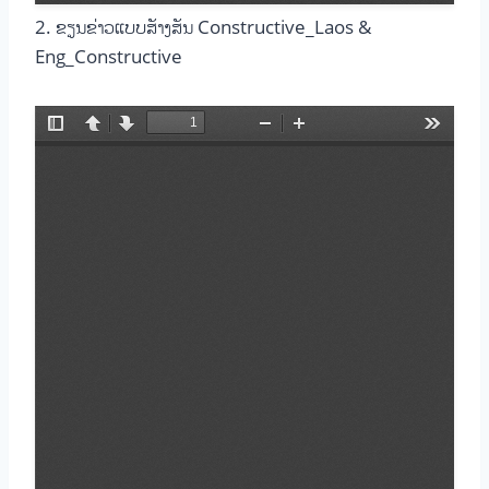
2. ຂຽນຂ່າວແບບສັາງສັນ Constructive_Laos &
Eng_Constructive