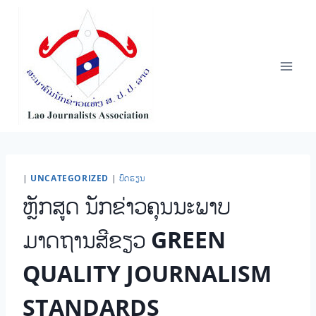
Skip
to
content
|
UNCATEGORIZED
|
ບົດຮຽນ
ຫຼັກສູດ ນັກຂ່າວຄຸນນະພາບ
ມາດຖານສີຂຽວ GREEN
QUALITY JOURNALISM
STANDARDS