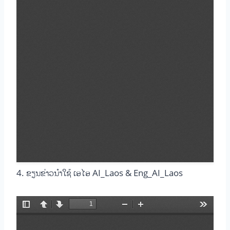
4. ຂຽນຂ່າວນໍາໃຊ້ ເອໄອ AI_Laos & Eng_AI_Laos