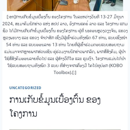
[:en]ການເກັບຂໍ້ມູນເບື້ອງຕົ້ນ ຂອງໂຄງການ ໃນລະຫວ່າງວັນທີ 13-27 ມິຖຸນາ
2024, ສະມາຄົມນັກຂ່າວ ແຫ່ງ ສປປ ລາວ, ອົງການແຄຣ໌ ລາວ ແລະ ໂຄງການ ແກມ
ຊິວ ໄດ້ມີການເກັບກຳຂໍ້ມູນເບື້ອງຕົ້ນ ຂອງໂຄງການ ຢູ່ທີ່ ນະຄອນຫຼວງວຽງຈັນ, ແຂວງ
ຫຼວງພະບາງ ແລະ ແຂວງ ຈຳປາສັກ ເຊິ່ງມີຜູ້ເຂົ້າຮ່ວມທັງໝົດ 67 ທ່ານ, ແບບເຊິ່ງໜ້າ
54 ທ່ານ ແລະ ແບບອອນລາຍ 13 ທ່ານ ໂດຍທີ່ຜູ້ເຂົ້າຮ່ວມຕອບແບບສອບຖາມ
ແມ່ນມາຈາກຫຼາຍພາກສ່ວນເຊັນ ຄູ່ຮ່ວມງານນັກຂ່າວພາກລັດ, ພາກສື່ສັງຄົມ, ຜູ້ນຳ
ໃຊ້ສື່ສັງຄົມອອນລາຍທົ່ວໄປ ແລະ ຜູ້ສ້າງວິດີໂອ ແລະ ຮູບເງົາ. ໂຄງການແມ່ນໄດ້ນຳ
ໃຊ້ແບບສອບຖາມທັງໝົດ 3 ແບບ ທີ່ສ້າງຈາກເຄື່ອງມື ໂຄໂບ້ທູບ໋ອກ (KOBO
Toolbox).[:]
UNCATEGORIZED
ການເກັບຂໍ້ມູນເບື້ອງຕົ້ນ ຂອງ
ໂຄງການ