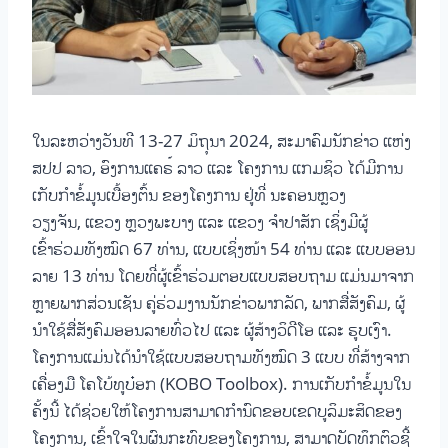
ໃນລະຫວ່າງວັນທີ 13-27 ມິຖຸນາ 2024, ສະມາຄົມນັກຂ່າວ ແຫ່ງ
ສປປ ລາວ, ອົງການແຄຣ໌ ລາວ ແລະ ໂຄງການ ແກມຊິວ ໄດ້ມີການ
ເກັບກຳຂໍ້ມູນເບື້ອງຕົ້ນ ຂອງໂຄງການ ຢູ່ທີ່ ນະຄອນຫຼວງ
ວຽງຈັນ, ແຂວງ ຫຼວງພະບາງ ແລະ ແຂວງ ຈຳປາສັກ ເຊິ່ງມີຜູ້
ເຂົ້າຮ່ວມທັງໝົດ 67 ທ່ານ, ແບບເຊິ່ງໜ້າ 54 ທ່ານ ແລະ ແບບອອນ
ລາຍ 13 ທ່ານ ໂດຍທີ່ຜູ້ເຂົ້າຮ່ວມຕອບແບບສອບຖາມ ແມ່ນມາຈາກ
ຫຼາຍພາກສ່ວນເຊັນ ຄູ່ຮ່ວມງານນັກຂ່າວພາກລັດ, ພາກສື່ສັງຄົມ, ຜູ້
ນຳໃຊ້ສື່ສັງຄົມອອນລາຍທົ່ວໄປ ແລະ ຜູ້ສ້າງວິດີໂອ ແລະ ຮູບເງົາ.
ໂຄງການແມ່ນໄດ້ນຳໃຊ້ແບບສອບຖາມທັງໝົດ 3 ແບບ ທີ່ສ້າງຈາກ
ເຄື່ອງມື ໂຄໂບ້ທູບ໋ອກ (KOBO Toolbox). ການເກັບກຳຂໍ້ມູນໃນ
ຄັ້ງນີ້ ໄດ້ຊ່ວຍໃຫ້ໂຄງການສາມາດກຳນົດຂອບເຂດບູລິມະສິດຂອງ
ໂຄງການ, ເຂົ້າໃຈໃນຜົນກະທົບຂອງໂຄງການ, ສາມາດບັດທຶກຕົວຊີ້