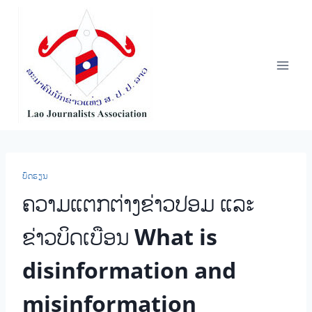
Skip
to
content
ບົດຮຽນ
ຄວາມແຕກຕ່າງຂ່າວປອມ ແລະ
ຂ່າວບິດເບືອນ What is
disinformation and
misinformation