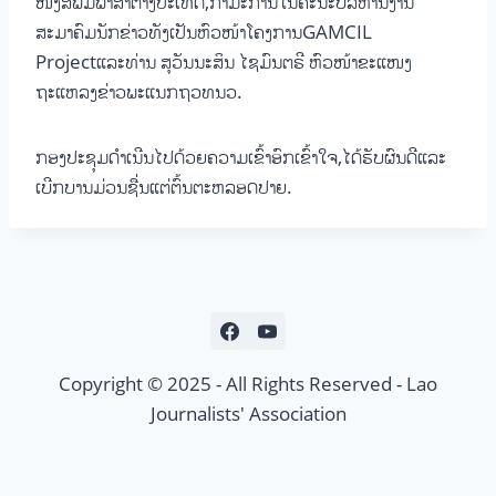
ໜັງສືພິມພາສາຕ່າງປະເທດ,ກຳມະການໃນຄະນະບໍລິຫານງານ
ສະມາຄົມນັກຂ່າວທັງເປັນຫົວໜ້າໂຄງການGAMCIL
Projectແລະທ່ານ ສຸວັນນະສິນ ໄຊມົນຕຣີ ຫົວໜ້າຂະແໜງ
ຖະແຫລງຂ່າວພະແນກຖວທນວ.
ກອງປະຊຸມດຳເນີນໄປດ້ວຍຄວາມເຂົ້າອົກເຂົ້າໃຈ,ໄດ້ຮັບຜົນດີແລະ
ເບີກບານມ່ວນຊື່ນແຕ່ຕົ້ນຕະຫລອດປາຍ.
Copyright © 2025 - All Rights Reserved - Lao
Journalists' Association