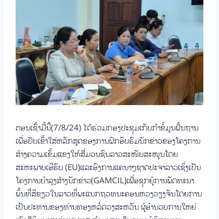
ຕອນເຊົ້າມື້ນີ້(7/8/24) ໄດ້ຮ່ວມກອງປະຊຸມເກັບກໍາຂໍ້ມູນພື້ນຖານ
ເພື່ອປັບເຂົ້າໃສ່ຫລັກສູດຂອງການຝຶກອົບຮົມນັກຂ່າວຂອງໂຄງການ
ສ້າງຄວາມເຂັ້ມແຂງໃຫ້ສື່ມວນຊົນລາວສະໜັບສະໜູນໂດຍ
ສະຫະພາບເອີຣົບ (EU)ແລະອົງການແຄນາໆຊາດປະຈາລາວເຊິ່ງເປັນ
ໂຄງການບໍາລຸງສ້າງນັກຂ່າວ(GAMCIL)ເພື່ອຊຸກຍູ້ການພັດທະນາ
ພ່ິ້ນທີ່ສີຂຽວໃນລາວທີ່ພະແນກຖວທນະຄອນຫວງວຽງຈັນໂດຍການ
ເປັນປະທານຂອງທ່ານທອງຫລໍ່ດວງສະຫວັນ ຜູ້ອຳນວບການໃຫຍ່