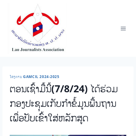
Skip
to
content
ໂຄງການ GAMCIL 2024-2025
ຕອນເຊົ້າມື້ນີ້(7/8/24) ໄດ້ຮ່ວມ
ກອງປະຊຸມເກັບກໍາຂໍ້ມູນພື້ນຖານ
ເພື່ອປັບເຂົ້າໃສ່ຫລັກສູດ