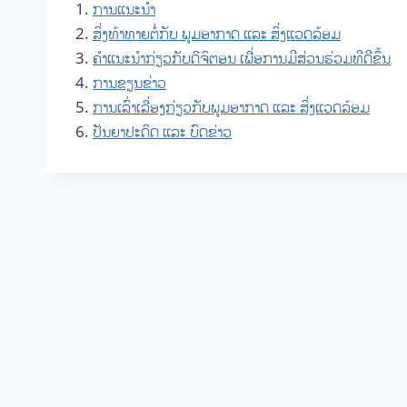
1.
ການແນະນຳ
2.
ສິ່ງທ້າທາຍຕໍ່ກັບ ພູມອາກາດ ແລະ ສິ່ງແວດລ້ອມ
3.
ຄຳແນະນຳກ່ຽວກັບດິຈິຕອນ ເພື່ອການມີສ່ວນຮ່ວມທີດີຂຶ້ນ
4.
ການຂຽນຂ່າວ
5.
ການເລົ່າເລື່ອງກ່ຽວກັບພູມອາກາດ ແລະ ສິ່ງແວດລ້ອມ
6.
ປັນຍາປະດິດ ແລະ ບົດຂ່າວ