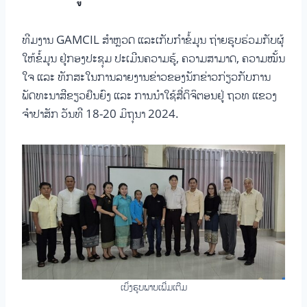
ທີມງານ GAMCIL ສໍາຫຼວດ ແລະເກັບກໍາຂໍ້ມູນ ຖ່າຍຮູບຮ່ວມກັບຜຸ້
ໃຫ້ຂໍ້ມູນ ຢູ່ກອງປະຊຸມ ປະເມີນຄວາມຮູ້, ຄວາມສາມາດ, ຄວາມໝັ້ນ
ໃຈ ແລະ ທັກສະໃນການລາຍງານຂ່າວຂອງນັກຂ່າວກ່ຽວກັບການ
ພັດທະນາສີຂຽວຍືນຍົງ ແລະ ການນຳໃຊ້ສື່ດິຈິຕອນຢູ່ ຖວທ ແຂວງ
ຈໍາປາສັກ ວັນທີ 18-20 ມິຖຸນາ 2024.
ເບິ່ງຮູບພາບເພີ່ມເຕີມ