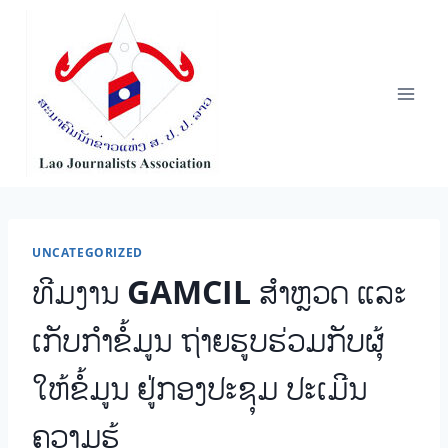
Skip
to
content
UNCATEGORIZED
ທີມງານ GAMCIL ສໍາຫຼວດ ແລະ
ເກັບກໍາຂໍ້ມູນ ຖ່າຍຮູບຮ່ວມກັບຜຸ້
ໃຫ້ຂໍ້ມູນ ຢູ່ກອງປະຊຸມ ປະເມີນ
ຄວາມຮູ້