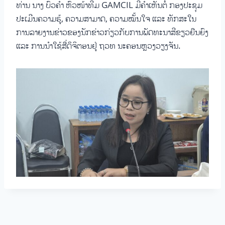
ທ່ານ ນາງ ບົວຄໍາ ຫົວໜ້າທີມ GAMCIL ມີຄໍາເຫັນຕໍ່ ກອງປະຊຸມ
ປະເມີນຄວາມຮູ້, ຄວາມສາມາດ, ຄວາມໝັ້ນໃຈ ແລະ ທັກສະໃນ
ການລາຍງານຂ່າວຂອງນັກຂ່າວກ່ຽວກັບການພັດທະນາສີຂຽວຍືນຍົງ
ແລະ ການນຳໃຊ້ສື່ດິຈິຕອນຢູ່ ຖວທ ນະຄອນຫຼວງວຽງຈັນ.