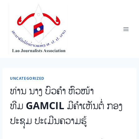
Skip
to
content
UNCATEGORIZED
ທ່ານ ນາງ ບົວຄໍາ ຫົວໜ້າ
ທີມ GAMCIL ມີຄໍາເຫັນຕໍ່ ກອງ
ປະຊຸມ ປະເມີນຄວາມຮູ້