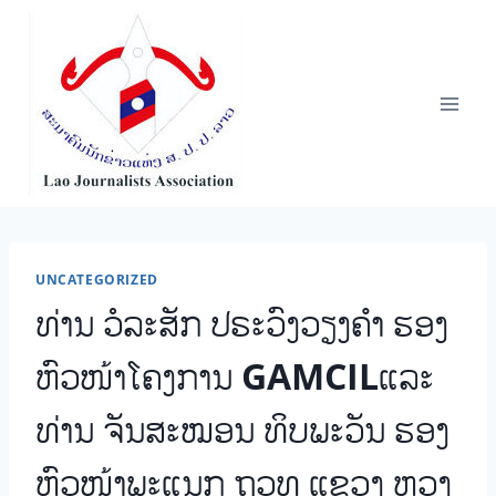
Skip
to
content
UNCATEGORIZED
ທ່ານ ວໍລະສັກ ປຣະວົງວຽງຄໍາ ຮອງ
ຫົວໜ້າໂຄງການ GAMCILແລະ
ທ່ານ ຈັນສະໝອນ ທິບພະວັນ ຮອງ
ຫົວໜ້າພະແນກ ຖວທ ແຂວງ ຫຼວງ