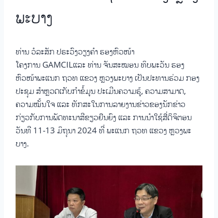
ພະບາງ
ທ່ານ ວໍລະສັກ ປຣະວົງວຽງຄໍາ ຮອງຫົວໜ້າ
ໂຄງການ GAMCILແລະ ທ່ານ ຈັນສະໝອນ ທິບພະວັນ ຮອງ
ຫົວໜ້າພະແນກ ຖວທ ແຂວງ ຫຼວງພະບາງ ເປັນປະທານຮ່ວມ ກອງ
ປະຊຸມ ສໍາຫຼວດເກັບກໍາຂໍ້ມູນ ປະເມີນຄວາມຮູ້, ຄວາມສາມາດ,
ຄວາມໝັ້ນໃຈ ແລະ ທັກສະໃນການລາຍງານຂ່າວຂອງນັກຂ່າວ
ກ່ຽວກັບການພັດທະນາສີຂຽວຍືນຍົງ ແລະ ການນຳໃຊ້ສື່ດິຈິຕອນ
ວັນທີ 11-13 ມິຖຸນາ 2024 ທີ່ ພະແນກ ຖວທ ແຂວງ ຫຼວງພະ
ບາງ.