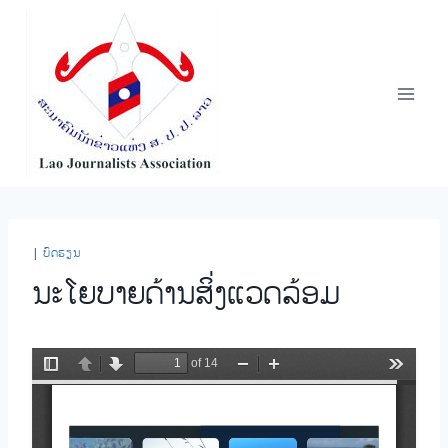
Skip
to
content
|
ບົດຮຽນ
ນະໂຍບາຍດ້ານສິ່ງແວດລ້ອມ