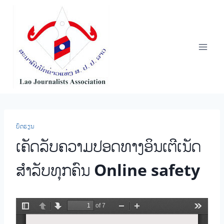
Skip
to
content
ບົດຮຽນ
ເຄັດລັບຄວາມປອດທາງອິນເຕີເນັດ
ສຳລັບທຸກຄົນ Online safety