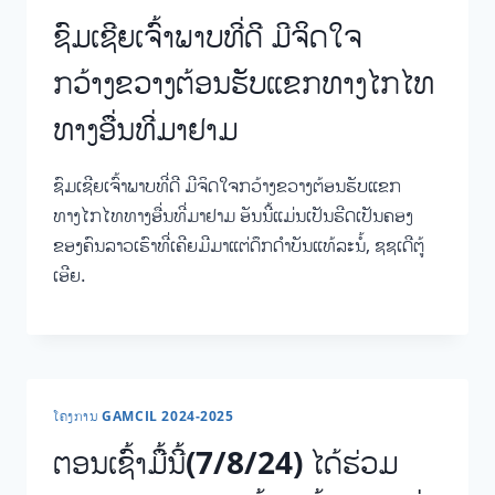
ຊົມເຊີຍເຈົ້າພາບທີ່ດີ ມີຈິດໃຈ
ກວ້າງຂວາງຕ້ອນຮັບແຂກທາງໄກໄທ
ທາງອື່ນທີ່ມາຢາມ
ຊົມເຊີຍເຈົ້າພາບທີ່ດີ ມີຈິດໃຈກວ້າງຂວາງຕ້ອນຮັບແຂກ
ທາງໄກໄທທາງອື່ນທີ່ມາຢາມ ອັນນີ້ແມ່ນເປັນຮີດເປັນຄອງ
ຂອງຄົນລາວເຮົາທີ່ເຄີຍມີມາແຕ່ດຶກດຳບັນແທ້ລະນໍ້, ຊຊເດີຕູ້
ເອີຍ.
ໂຄງການ GAMCIL 2024-2025
ຕອນເຊົ້າມື້ນີ້(7/8/24) ໄດ້ຮ່ວມ