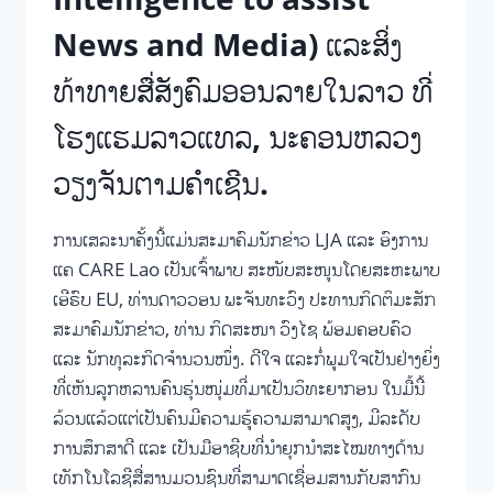
News and Media) ແລະສິ່ງ
ທ້າທາຍສື່ສັງຄົມອອນລາຍໃນລາວ ທີ່
ໂຮງແຮມລາວແທລ, ນະຄອນຫລວງ
ວຽງຈັນຕາມຄໍາເຊີນ.
ການເສລະນາຄັ້ງນີ້ແມ່ນສະມາຄົມນັກຂ່າວ LJA ແລະ ອົງການ
ແຄ CARE Lao ເປັນເຈົ້າພາບ ສະໜັບສະໜູນໂດຍສະຫະພາບ
ເອີຣົບ EU, ທ່ານດາວວອນ ພະຈັນທະວົງ ປະທານກິດຕິມະສັກ
ສະມາຄົມນັກຂ່າວ, ທ່ານ ກິດສະໜາ ວົງໄຊ ພ້ອມຄອບຄົວ
ແລະ ນັກທຸລະກິດຈຳນວນໜຶ່ງ. ດີໃຈ ແລະກໍ່ພູມໃຈເປັນຢ່າງຍິ່ງ
ທີ່ເຫັນລູກຫລານຄົນຮຸ່ນໜຸ່ມທີ່ມາເປັນວິທະຍາກອນ ໃນມື້ນີ້
ລ້ວນແລ້ວແຕ່ເປັນຄົນມີຄວາມຮູ້ຄວາມສາມາດສູງ, ມີລະດັບ
ການສຶກສາດີ ແລະ ເປັນມືອາຊີບທີ່ນໍາຍຸກນໍາສະໄໝທາງດ້ານ
ເທັກໂນໂລຊີສື່ສານມວນຊົນທີ່ສາມາດເຊື່ອມສານກັບສາກົນ