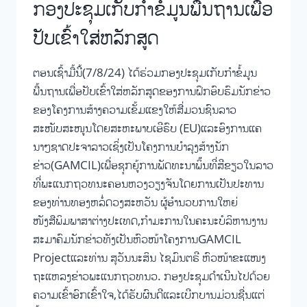
ກອງປະຊຸມເກັບກໍາຂໍ້ມູນພື້ນຖານເພື່ອ
ປັບເຂົ້າໃສ່ຫລັກສູດ
ຕອນເຊົ້າມື້ນີ້(7/8/24) ໄດ້ຮ່ວມກອງປະຊຸມເກັບກໍາຂໍ້ມູນ
ພື້ນຖານເພື່ອປັບເຂົ້າໃສ່ຫລັກສູດຂອງການຝຶກອົບຮົມນັກຂ່າວ
ຂອງໂຄງການສ້າງຄວາມເຂັ້ມແຂງໃຫ້ສື່ມວນຊົນລາວ
ສະໜັບສະໜູນໂດຍສະຫະພາບເອີຣົບ (EU)ແລະອົງການແຄ
ນາໆຊາດປະຈາລາວເຊິ່ງເປັນໂຄງການບໍາລຸງສ້າງນັກ
ຂ່າວ(GAMCIL)ເພື່ອຊຸກຍູ້ການພັດທະນາພ່ິ້ນທີ່ສີຂຽວໃນລາວ
ທີ່ພະແນກຖວທນະຄອນຫວງວຽງຈັນໂດຍການເປັນປະທານ
ຂອງທ່ານທອງຫລໍ່ດວງສະຫວັນ ຜູ້ອຳນວບການໃຫຍ່
ໜັງສືພິມພາສາຕ່າງປະເທດ,ກຳມະການໃນຄະນະບໍລິຫານງານ
ສະມາຄົມນັກຂ່າວທັງເປັນຫົວໜ້າໂຄງການGAMCIL
Projectແລະທ່ານ ສຸວັນນະສິນ ໄຊມົນຕຣີ ຫົວໜ້າຂະແໜງ
ຖະແຫລງຂ່າວພະແນກຖວທນວ. ກອງປະຊຸມດຳເນີນໄປດ້ວຍ
ຄວາມເຂົ້າອົກເຂົ້າໃຈ,ໄດ້ຮັບຜົນດີແລະເບີກບານມ່ວນຊື່ນແຕ່