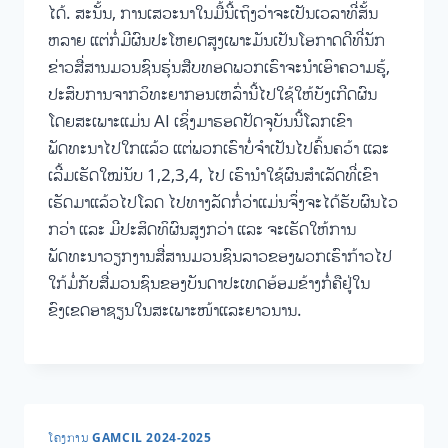
ໄດ້. ສະນັ້ນ, ການເສວະນາໃນມື້ນີ້ເຖິງວ່າຈະເປັນເວລາທີ່ສັ້ນ
ຫລາຍ ແຕ່ກໍ່ມີຜົນປະໂຫຍດສູງເພາະມັນເປັນໂອກາດດີທີ່ນັກ
ຂ່າວສື່ສານມວນຊົນຮຸ່ນສືບທອດພວກເຮົາຈະນໍາເອົາຄວາມຮູ້,
ປະສົບການຈາກວິທະຍາກອນເຫລົ່ານີ້ໄປໃຊ້ໃຫ້ບັງເກີດຜົນ
ໂດຍສະເພາະແມ່ນ AI ເຊິ່ງມາຮອດປັດຈຸບັນນີ້ໂລກເຂົາ
ພັດທະນາໄປໃກແລ້ວ ແຕ່ພວກເຮົາບໍ່ຈໍາເປັນໄປຄົ້ນຄວ້າ ແລະ
ເລີ້ມເຮັດໃໝ່ນັບ 1,2,3,4, ໄປ ເຮົານໍາໃຊ້ຜົນສຳເລັດທີ່ເຂົາ
ເຮັດມາແລ້ວໄປໂລດ ໄປທາງລັດກໍ່ວ່າແມ່ນຈຶ່ງຈະໄດ້ຮັບຜົນໄວ
ກວ່າ ແລະ ມີປະສິດທິຜົນສູງກວ່າ ແລະ ຈະເຮັດໃຫ້ການ
ພັດທະນາວຽກງານສື່ສານມວນຊົນລາວຂອງພວກເຮົາກ້າວໄປ
ໃກ້ມໍ່ກັບສື່ມວນຊົນຂອງບັນດາປະເທດອ້ອມຂ້າງກໍ່ຄືຢູ່ໃນ
ຂົງເຂດອາຊຽນໃນສະເພາະໜ້າແລະຍາວນານ.
ໂຄງການ GAMCIL 2024-2025