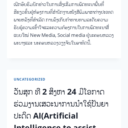
ເຝິກອົບຮົມນັກຂ່າວໃນການສົ່ງເສີມການພັດທະນາພື້ນທີ່
ສີຂຽວຂຶ້ນຢູ່ຫ້ອງການທີ່ສຳນັກງານໜັງສືພິມພາສາຕ່າງປະເທດ
ພາຍຫລັງທີ່ສຳເລັດ ການລົງເກັບກຳທາບທາມລະດັບຄວາມ
ຮັບຮູ້ຄວາມເຂົ້າໃຈແລະຄວາມຕ້ອງການໃນການພັດທະນາສື່
ແບບໃໝ່ New Media, Social media ຢູ່ນະຄອນຫລວງ
ພະບາງແລະ ນະຄອນຫລວງວຽງຈັນໃນອາທິດນີ້.
UNCATEGORIZED
ວັນສຸກ ທີ 2 ສິງຫາ 24 ມີໂອກາດ
ຮ່ວມງານເສວະນາການນໍາໃຊ້ປັນຍາ
ປະດິດ AI(Artificial
Intelligence to assist