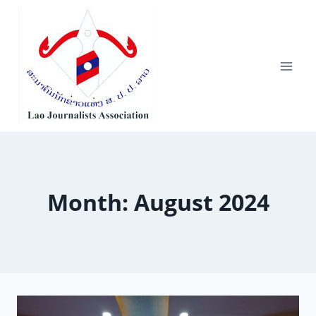
Skip
to
content
Month: August 2024