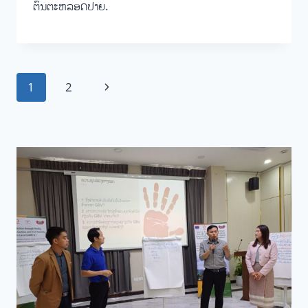
ຕົ້ນຕະຫລອດປາຍ.
Page
Next
1
2
navigation
Page