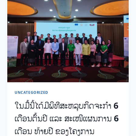
UNCATEGORIZED
ໃນມື້ນີ້ໄດ້ມີພິທີສະຫລຸບກິດຈະກຳ 6
ເດືອນຕົ້ນປີ ແລະ ສະເໜີແຜນການ 6
ເດືອນ ທ້າຍປີ ຂອງໂຄງການ