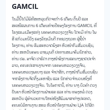
GAMCIL
ໃນມື້ນີ້ໄດ້ມີພິທີສະຫລຸບກິດຈະກຳ 6 ເດືອນ ຕົ້ນປີ ແລະ
ສະເໜີແຜນການ 6 ເດືອນທ້າຍປີຂອງໂຄງການ GAMCIL ທີ່
ໂຮງແຮມເມືອງແທ່ງ ນະຄອນຫລວງວຽງຈັນ ໂດຍມີ ທ່ານ ໂພ
ສີ ແກ້ວມະນີວົງ ຮອງລັຖະມົນຕີ ກະຊວງຖວທ ຜູ້ຊີ້ນໍາ
ໂຄງການ, ທ່ານ ສົມສະຫວາດພົງສາ ຫົວໜ້າກົມສື່ມວນຊົນ,
ທ່ານ ສະຫວັນຄອນ ລາຊມຸນຕີ ປະທານສະມາຄົມນັກຂ່າວ,
ທ່ານ ປອ. ອາຈິດ ປາຣິດາ ຕາງໜ້າອົງການແຄນາໆຊາດປະຈຳ
ລາວ, ຄະນະປະສານງານຈາກ ນະຄອນຫລວງວຽງຈັນ,
ນະຄອນຫລວງພະບາງ ແລະ ຈໍາປາສັກ, ຕາງໜ້າກົມສື່ມວນຊົນ
ຈາກອົງການຈັດຕັ້ງມະຫາຊົນ ແລະ ນັກຂ່າວຈໍານວນໜຶ່ງທີ່
ນະຄອນຫລວງວຽງຈັນ. ໃນໂອກາດນີ້, ທ່ານ ນາງ ບົວຄໍາ ດວງ
ປັນຍາ ຫົວໜ້າໂຄງການຝ່າຍແຄ ແລະ ທ່ານ ທອງຫລໍ່ ດວງ
ສະຫວັນ ຜູ້ອໍານວຍການໃຫຍ່ໜັງສືພິມພາສາຕ່າງປະເທດ,
ຄະນະບໍລິຫານງານ ສຂລ ຫົວໜ້າໂຄງການຝ່າຍ LJA ໄດ້ຜັດ