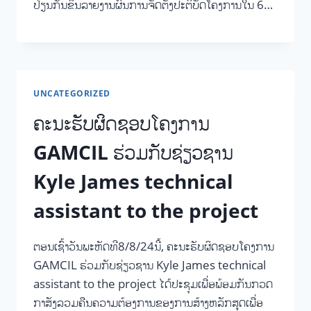
ປ່ຽນກັນຂຶ້ນລາຍງານຜົນການຈັດຕັ້ງປະຕິບັດໂຄງການໃນ 6…
UNCATEGORIZED
ຄະນະຮັບຜິດຊອບໂຄງການ
GAMCIL ຮ່ວມກັບຊ່ຽວຊານ
Kyle James technical
assistant to the project
ຕອນເຊົ້າວັນພະຫັດທີ8/8/24ນີ້, ຄະນະຮັບຜິດຊອບໂຄງການ
GAMCIL ຮ່ວມກັບຊ່ຽວຊານ Kyle James technical
assistant to the project ໄດ້ປະຊຸມເພື່ອພ້ອມກັນກວດ
ກາສັງລວມຄືນຄວາມຕ້ອງການຂອງການສ້າງຫລັກສູດເພື່ອ