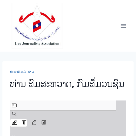
Skip
to
content
​ສະ​ມາ​ຄົມ​ນັກ​ຂ່າວ
ທ່ານ ສົມສະຫວາດ, ກົມສື່ມວນຊົນ