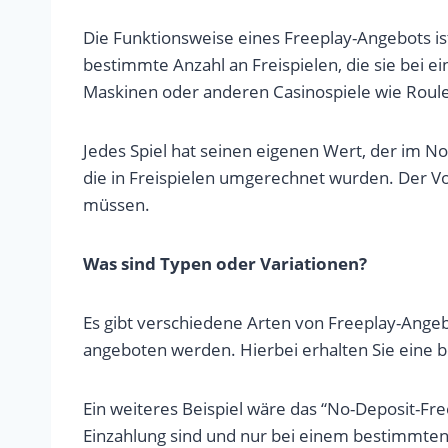
Die Funktionsweise eines Freeplay-Angebots ist 
bestimmte Anzahl an Freispielen, die sie bei e
Maskinen oder anderen Casinospiele wie Roule
Jedes Spiel hat seinen eigenen Wert, der im No
die in Freispielen umgerechnet wurden. Der Vo
müssen.
Was sind Typen oder Variationen?
Es gibt verschiedene Arten von Freeplay-Angeb
angeboten werden. Hierbei erhalten Sie eine b
Ein weiteres Beispiel wäre das “No-Deposit-Fre
Einzahlung sind und nur bei einem bestimmten 