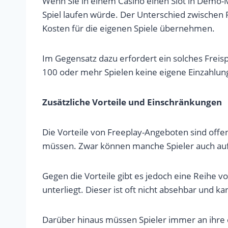
Wenn Sie in einem Casino einen Slot in Demo-M
Spiel laufen würde. Der Unterschied zwische
Kosten für die eigenen Spiele übernehmen.
Im Gegensatz dazu erfordert ein solches Frei
100 oder mehr Spielen keine eigene Einzahlung 
Zusätzliche Vorteile und Einschränkungen
Die Vorteile von Freeplay-Angeboten sind offe
müssen. Zwar können manche Spieler auch auf 
Gegen die Vorteile gibt es jedoch eine Reihe vo
unterliegt. Dieser ist oft nicht absehbar und
Darüber hinaus müssen Spieler immer an ihre ei