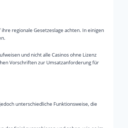
ihre regionale Gesetzeslage achten. In einigen
en.
ufweisen und nicht alle Casinos ohne Lizenz
chen Vorschriften zur Umsatzanforderung für
edoch unterschiedliche Funktionsweise, die