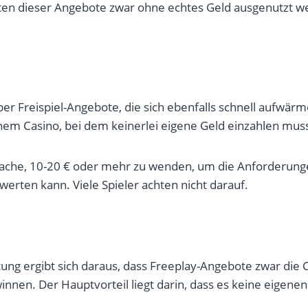
ten dieser Angebote zwar ohne echtes Geld ausgenutzt 
ber Freispiel-Angebote, die sich ebenfalls schnell aufwä
einem Casino, bei dem keinerlei eigene Geld einzahlen mus
Tatsache, 10-20 € oder mehr zu wenden, um die Anforderun
erten kann. Viele Spieler achten nicht darauf.
ung ergibt sich daraus, dass Freeplay-Angebote zwar die C
innen. Der Hauptvorteil liegt darin, dass es keine eigenen