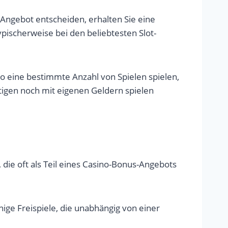
s Angebot entscheiden, erhalten Sie eine
pischerweise bei den beliebtesten Slot-
lso eine bestimmte Anzahl von Spielen spielen,
tigen noch mit eigenen Geldern spielen
die oft als Teil eines Casino-Bonus-Angebots
nige Freispiele, die unabhängig von einer