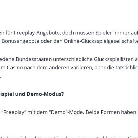
en für Freeplay-Angebote, doch müssen Spieler immer auf 
h Bonusangebote oder den Online-Glücksspielgesellschaft
iedene Bundesstaaten unterschiedliche Glücksspiellisten a
m Casino nach dem anderen variieren, aber die tatsächli
.
reispiel und Demo-Modus?
f “Freeplay” mit dem “Demo”-Mode. Beide Formen haben j