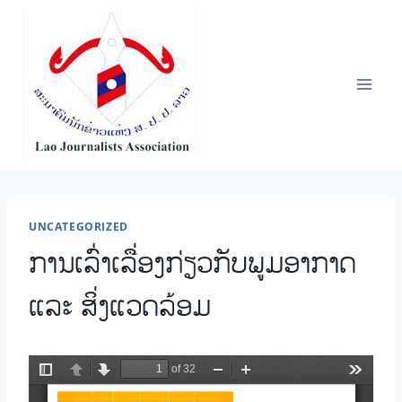
Skip
to
content
UNCATEGORIZED
ການເລົ່າເລື່ອງກ່ຽວກັບພູມອາກາດ
ແລະ ສິ່ງແວດລ້ອມ