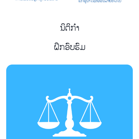
ແກ່ຜູ້ນຳໃຊ້ສື່ອອນລາຍທົ່ວໄປ
ນິຕິກຳ
ຝຶກອົບຮົມ