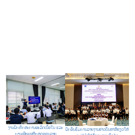
ງານຝຶກທັກສະການຜະລິດເນື້ອໃນ ແລະ
ຝຶກອົບຮົມການລາຍງານຂ່າວບັນຫາສີຂຽວໃຫ້
ການເຜີຍແຜ່ຫຼັກສູດອອນລາຍ