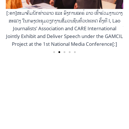
[:
ສ
[:en]ສະມາຄົມນັກຂ່າວລາວ ແລະ ອົງການແຄຣ໌ ລາວ ເຂົ້າຮ່ວມງານວາງ
ວາງ
ສະແດງ ໃນກອງປະຊຸມວຽກງານສື່ມວນຊົນທົ່ວປະເທດ ຄັ້ງທີ I, Lao
ao
Jo
Journalists’ Association and CARE International
Jointly Exhibit and Deliver Speech under the GAMCIL
CIL
Project at the 1st National Media Conference[:]