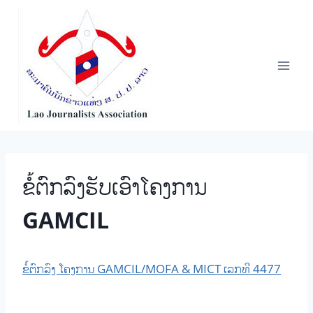
Skip
to
content
ຂໍ້ຕົກລົງຮັບເອົາໂຄງການ
GAMCIL
ຂໍ້ຕົກລົງ ໂຄງການ GAMCIL/
MOFA & MICT
ເລກທີ 4477