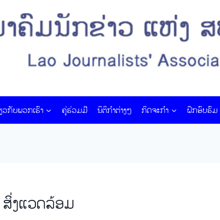
່ຽວກັບພວກເຮົາ
ຄູ່ຮ່ວມມື
ນິຕິກໍາຕ່າງໆ
ກິດຈະກຳ
ຝຶກ​ອົບ​ຮົມ​
 ສິ່ງແວດລ້ອມ