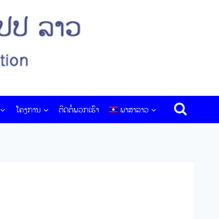
ໂຄງການ
ຕິດຕໍ່ພວກເຮົາ
ພາສາລາວ