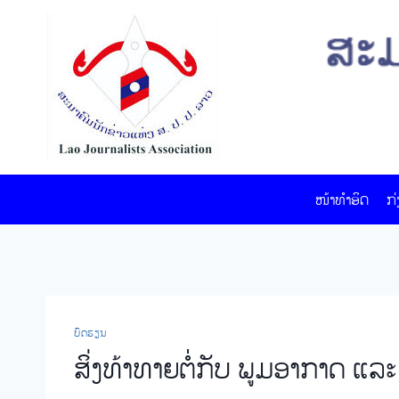
Skip
to
content
ໜ້າທໍາອິດ
ກ
ບົດຮຽນ
ສິ່ງທ້າທາຍຕໍ່ກັບ ພູມອາກາດ ແລະ