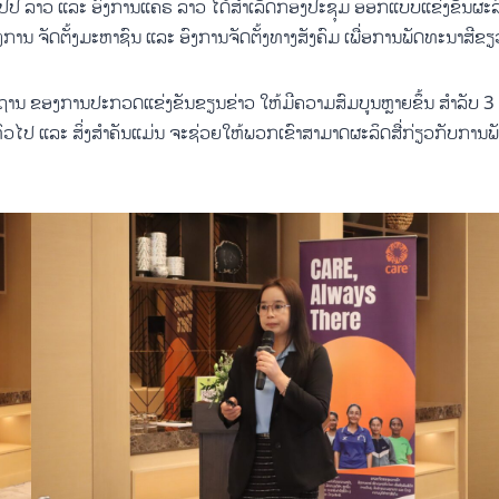
ງ ສປປ ລາວ ແລະ ອົງການແຄຣ໌ ລາວ ໄດ້ສຳເລັດກອງປະຊຸມ ອອກແບບແຂ່ງຂັນຜະລ
ການ ຈັດຕັ້ງມະຫາຊົນ ແລະ ອົງການຈັດຕັ້ງທາງສັງຄົມ ເພື່ອການພັດທະນາສີຂ
ານ ຂອງການປະກວດແຂ່ງຂັນຂຽນຂ່າວ ໃຫ້ມີຄວາມສົມບູນຫຼາຍຂຶ້ນ ສຳລັບ 3 ກຸ່
າຍທົ່ວໄປ ແລະ ສິ່ງສຳຄັນແມ່ນ ຈະຊ່ວຍໃຫ້ພວກເຂົາສາມາດຜະລິດສື່ກ່ຽວກັບກາ