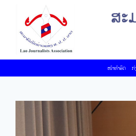
Skip
to
content
ໜ້າທໍາອິດ
ກ