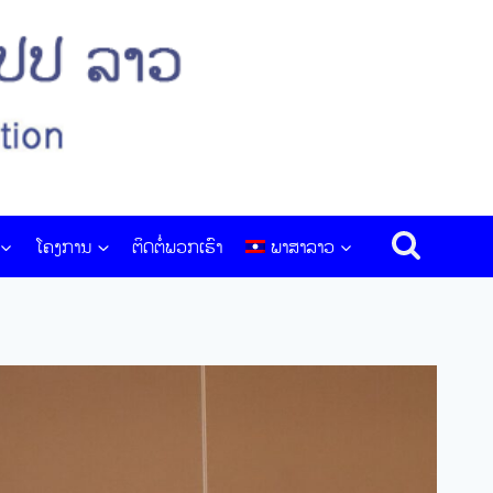
ໂຄງການ
ຕິດຕໍ່ພວກເຮົາ
ພາສາລາວ