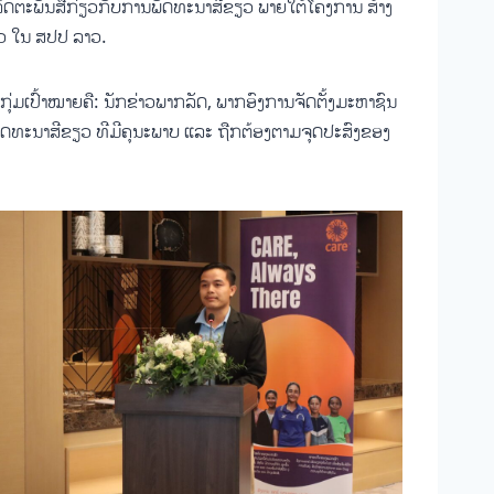
ິດຕະພັນສື່ກ່ຽວກັບການພັດທະນາສີຂຽວ ພາຍໃຕ້ໂຄງການ ສ້າງ
ຽວ ໃນ ສປປ ລາວ.
ມເປົ້າໝາຍຄື: ນັກຂ່າວພາກລັດ, ພາກອົງການຈັດຕັ້ງມະຫາຊົນ
ນພັດທະນາສີຂຽວ ທີມີຄຸນະພາບ ແລະ ຖືກຕ້ອງຕາມຈຸດປະສົງຂອງ