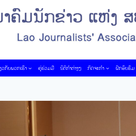
່ຽວກັບພວກເຮົາ
ຄູ່ຮ່ວມມື
ນິຕິກໍາຕ່າງໆ
ກິດຈະກຳ
ຝຶກ​ອົບ​ຮົມ​