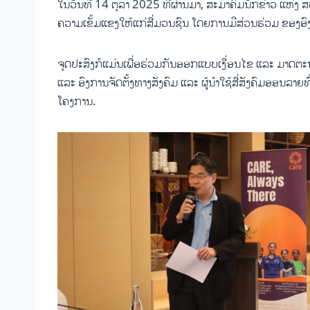
ໃນວັນທີ 14 ຕຸລາ 2025 ທີ່ຜ່ານມາ, ສະມາຄົມນັກຂ່າວ ແຫ່
ຄວາມເຂັ້ມແຂງໃຫ້ແກ່ສື່ມວນຊົນ ໂດຍການມີສ່ວນຮ່ວມ ຂອງອົງ
ຈຸດປະສົງກໍແມ່ນເພື່ອຮ່ວມກັນອອກແບບເງື່ອນໄຂ ແລະ ມາດຕະຖ
ແລະ ອົງການຈັດຕັ້ງທາງສັງຄົມ ແລະ ຜູ້ນຳໃຊ້ສື່ສັງຄົມອອນລ
ໂຄງການ.