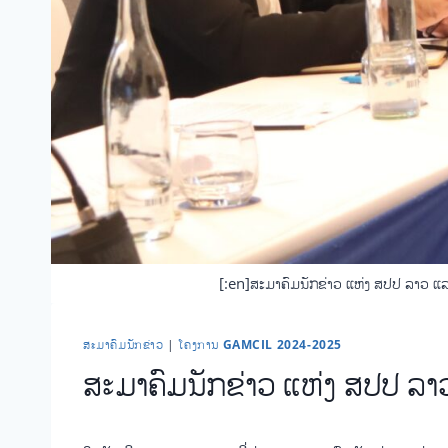
[:en]ສະມາຄົມນັກຂ່າວ ແຫ່ງ ສປປ ລາວ ແລ
​ສະ​ມາ​ຄົມ​ນັກ​ຂ່າວ
|
ໂຄງການ GAMCIL 2024-2025
ສະມາຄົມນັກຂ່າວ ແຫ່ງ ສປປ ລາ