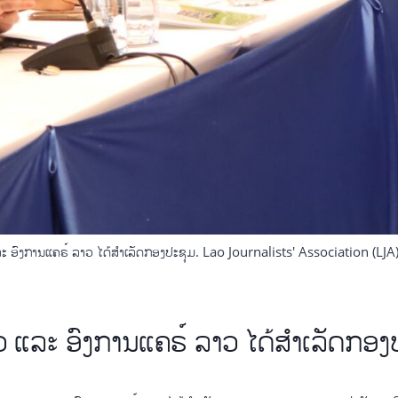
ະ ອົງການແຄຣ໌ ລາວ ໄດ້ສຳເລັດກອງປະຊຸມ. Lao Journalists' Association (LJ
ວ ແລະ ອົງການແຄຣ໌ ລາວ ໄດ້ສຳເລັດກອງ