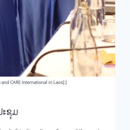
A) and CARE International in Laos[:]
ປະຊຸມ