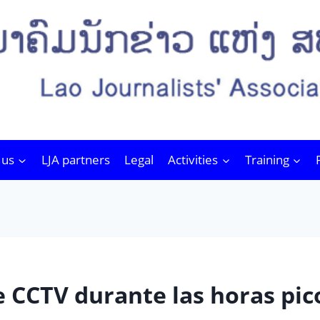
 us
LJA partners
Legal
Activities
Training
e CCTV durante las horas pico