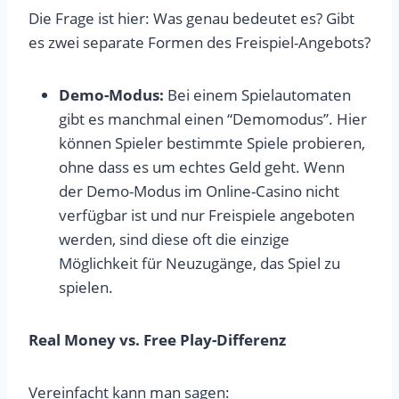
Die Frage ist hier: Was genau bedeutet es? Gibt
es zwei separate Formen des Freispiel-Angebots?
Demo-Modus:
Bei einem Spielautomaten
gibt es manchmal einen “Demomodus”. Hier
können Spieler bestimmte Spiele probieren,
ohne dass es um echtes Geld geht. Wenn
der Demo-Modus im Online-Casino nicht
verfügbar ist und nur Freispiele angeboten
werden, sind diese oft die einzige
Möglichkeit für Neuzugänge, das Spiel zu
spielen.
Real Money vs. Free Play-Differenz
Vereinfacht kann man sagen: