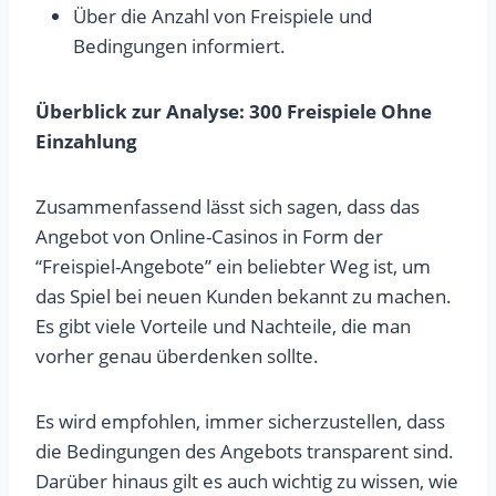
Über die Anzahl von Freispiele und
Bedingungen informiert.
Überblick zur Analyse: 300 Freispiele Ohne
Einzahlung
Zusammenfassend lässt sich sagen, dass das
Angebot von Online-Casinos in Form der
“Freispiel-Angebote” ein beliebter Weg ist, um
das Spiel bei neuen Kunden bekannt zu machen.
Es gibt viele Vorteile und Nachteile, die man
vorher genau überdenken sollte.
Es wird empfohlen, immer sicherzustellen, dass
die Bedingungen des Angebots transparent sind.
Darüber hinaus gilt es auch wichtig zu wissen, wie