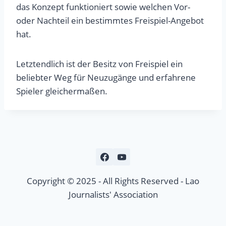
das Konzept funktioniert sowie welchen Vor-
oder Nachteil ein bestimmtes Freispiel-Angebot
hat.
Letztendlich ist der Besitz von Freispiel ein
beliebter Weg für Neuzugänge und erfahrene
Spieler gleichermaßen.
Copyright © 2025 - All Rights Reserved - Lao
Journalists' Association