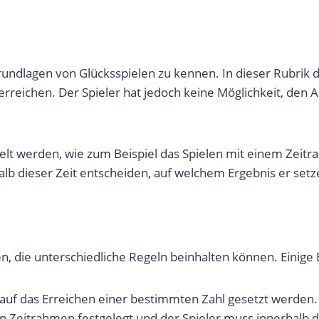
 Grundlagen von Glücksspielen zu kennen. In dieser Rubrik 
rreichen. Der Spieler hat jedoch keine Möglichkeit, den 
elt werden, wie zum Beispiel das Spielen mit einem Zeitra
halb dieser Zeit entscheiden, auf welchem Ergebnis er set
, die unterschiedliche Regeln beinhalten können. Einige B
t auf das Erreichen einer bestimmten Zahl gesetzt werden.
 ein Zeitrahmen festgelegt und der Spieler muss innerhalb