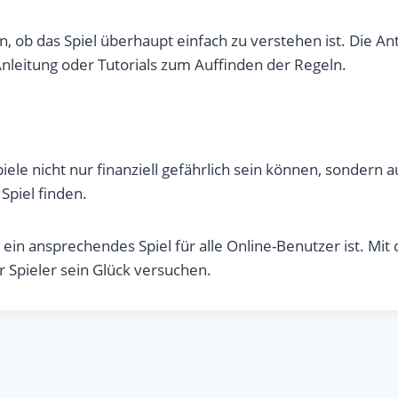
 das Spiel überhaupt einfach zu verstehen ist. Die Antwort
Anleitung oder Tutorials zum Auffinden der Regeln.
ele nicht nur finanziell gefährlich sein können, sondern au
Spiel finden.
in ansprechendes Spiel für alle Online-Benutzer ist. Mit
 Spieler sein Glück versuchen.