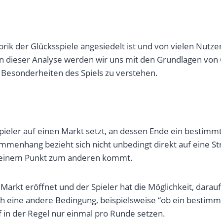
Rubrik der Glücksspiele angesiedelt ist und von vielen Nut
 In dieser Analyse werden wir uns mit den Grundlagen vo
 Besonderheiten des Spiels zu verstehen.
Spieler auf einen Markt setzt, an dessen Ende ein bestimm
mmenhang bezieht sich nicht unbedingt direkt auf eine Str
n einem Punkt zum anderen kommt.
in Markt eröffnet und der Spieler hat die Möglichkeit, dara
h eine andere Bedingung, beispielsweise “ob ein bestimmt
f in der Regel nur einmal pro Runde setzen.