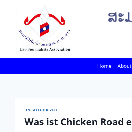
Skip
to
content
Home
About
UNCATEGORIZED
Was ist Chicken Road e