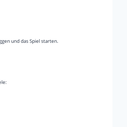
ggen und das Spiel starten.
ele: