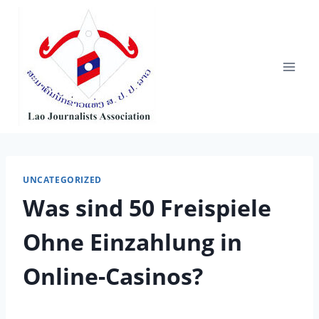
Skip
to
content
UNCATEGORIZED
Was sind 50 Freispiele
Ohne Einzahlung in
Online-Casinos?