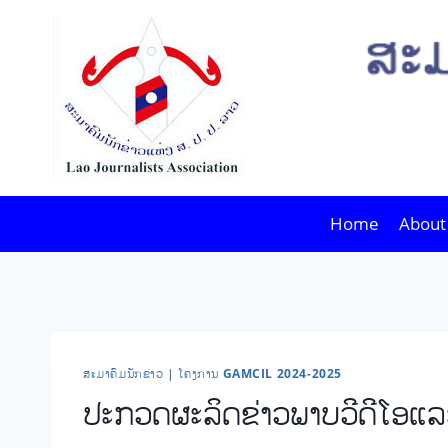
Skip
to
content
Home
About
​ສະ​ມາ​ຄົມ​ນັກ​ຂ່າວ
|
ໂຄງການ GAMCIL 2024-2025
ປະກວດຜະລິດຂ່າວພາບວີດີໂອແລະໂ