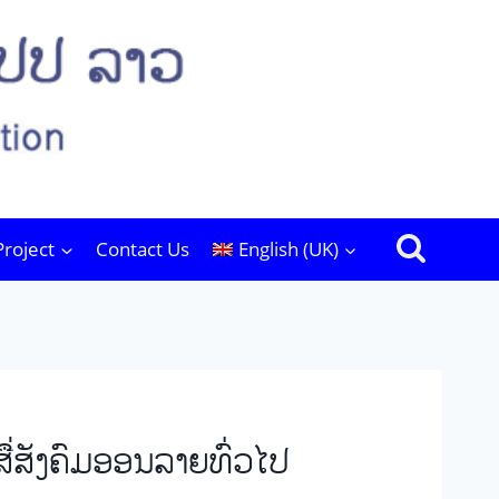
Project
Contact Us
English (UK)
ື່ສັງຄົມອອນລາຍທົ່ວໄປ