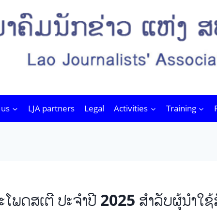
 us
LJA partners
Legal
Activities
Training
ພດສເຕີ ປະຈຳປີ 2025 ສຳລັບຜູ້ນຳໃຊ້ສ