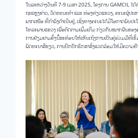
ໃນລະຫວ່າງວັນທີ 7-9 ເມສາ 2025, ໂຄງການ GAMCIL ໄດ້ຕ້
ຖະແຫຼງຂ່າວ, ວັດທະນະທຳ ແລະ ທ່ອງທ່ຽວແຂວງ, ຄະນະຜູ້ປະສ
ພາກເໜືອ ທີ່ກຳລັງດຳເນີນຢູ່, ເຊິ່ງທາງຄະນະໄດ້ມີໂອກາດພົບປ
ໂທລະພາບແຂວງ ເພື່ອຕິດຕາມເພີ່ມເຕີມ ກ່ຽວກັບໝາກຜົນຂອງຄ
ການຢ້ຽມຢາມຄັ້ງນີ້ສະທ້ອນໃຫ້ເຫັນເຖິງການເປັນຄູ່ຮ່ວມມືທີ່
ພັດທະນາສີຂຽວ, ການປົກປັກຮັກສາສິ່ງແວດລ້ອມໃຫ້ມີຄວາມຍືນ