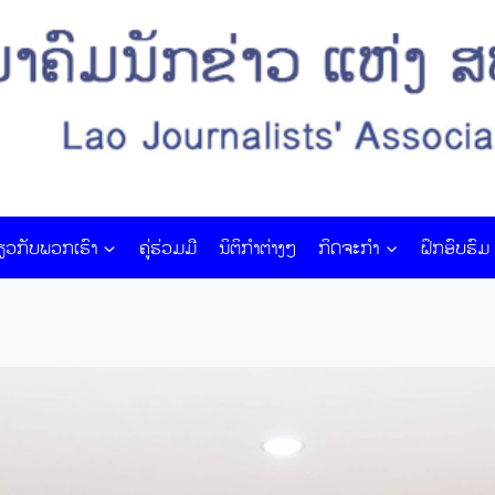
່ຽວກັບພວກເຮົາ
ຄູ່ຮ່ວມມື
ນິຕິກໍາຕ່າງໆ
ກິດຈະກຳ
ຝຶກ​ອົບ​ຮົມ​