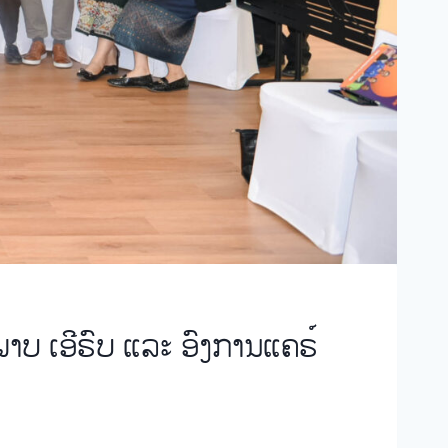
ບ ເອີຣົບ ແລະ ອົງການແຄຣ໌