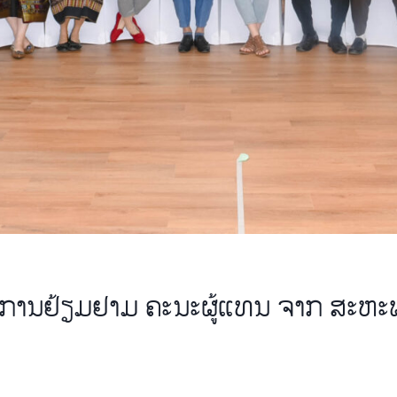
ານຢ້ຽມຢາມ ຄະນະຜູ້ແທນ ຈາກ ສະຫະພາ