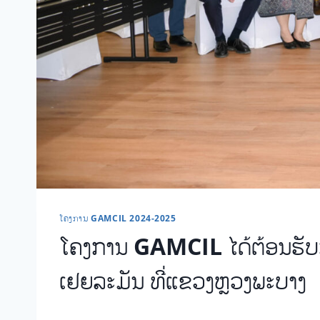
ໂຄງການ GAMCIL 2024-2025
ໂຄງການ GAMCIL ໄດ້ຕ້ອນຮັບກ
ເຢຍລະມັນ ທີ່ແຂວງຫຼວງພະບາງ