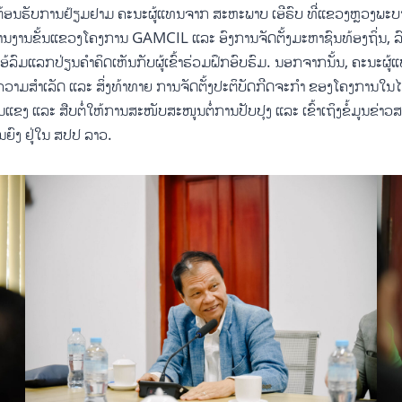
ອນຮັບການຢ້ຽມຢາມ ຄະນະຜູ້ແທນຈາກ ສະຫະພາບ ເອີຣົບ ທີ່ແຂວງຫຼວງພະບາງ
ານງານຂັ້ນແຂວງໂຄງການ GAMCIL ແລະ ອົງການຈັດຕັ້ງມະຫາຊົນທ້ອງຖິ່ນ, ລົ
ະໂອ້ລົມແລກປ່ຽນຄຳຄິດເຫັນກັບຜູ້ເຂົ້າຮ່ວມຝຶກອົບຮົມ. ນອກຈາກນັ້ນ, ຄະນະຜ
ວາມສຳເລັດ ແລະ ສິ່ງທ້າທາຍ ການຈັດຕັ້ງປະຕິບັດກີດຈະກຳ ຂອງໂຄງການໃນໄ
ເຂັ້ມແຂງ ແລະ ສືບຕໍ່ໃຫ້ການສະໜັບສະໜູນຕໍ່ການປັບປຸງ ແລະ ເຂົ້າເຖິງຂໍ້ມູ
ຍົງ ຢູ່ໃນ ສປປ ລາວ.