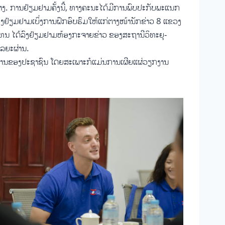
. ການຢ້ຽມຢາມຄັ້ງນີ້, ທາງຄະນະໄດ້ມີການພົບປະກັບພະແນກ
ງຢ້ຽມຢາມເບິ່ງການຝຶກອົບຮົມໃຫ້ແກ່ຕາງໜ້ານັກຂ່າວ 8 ແຂວງ
ູ້ແທນ ໄດ້ລົງຢ້ຽມຢາມຫ້ອງກະຈາຍຂ່າວ ຂອງສະຖານີວິທະຍຸ-
ລຍະຜ່ານ.
ນຂ່າວສານຂອງປະຊາຊົນ ໂດຍສະເພາະກໍແມ່ນການເຜີຍແຜ່ວຽກງານ