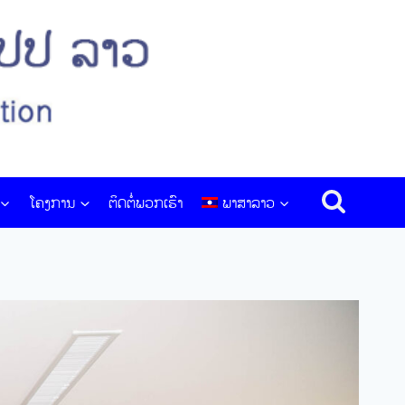
ໂຄງການ
ຕິດຕໍ່ພວກເຮົາ
ພາສາລາວ